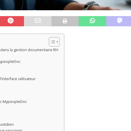
 dans la gestion documentaire RH
MypeopleDoc
’interface utilisateur
vec MypeopleDoc
uotidien
que personnel