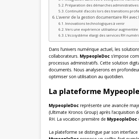
Préparation des démarches administratives
Continuité d’accès lors des transitions prof
L’avenir de la gestion documentaire RH ave
Innovations technologiques à venir
Vers une expérience utilisateur augmentée
L’écosystème élargi des services RH numér
Dans l’univers numérique actuel, les soluti
collaborateurs.
MypeopleDoc
s’impose comm
processus administratifs. Cette solution dig
documents. Nous analyserons en profondeur 
optimiser son utilisation au quotidien.
La plateforme Mypeople
MypeopleDoc
représente une avancée majeu
(Ultimate Kronos Group) après l’acquisition 
RH. La vocation première de
MypeopleDoc
La plateforme se distingue par son interface i
MypeopleDoc
propose un coffre-fort numér