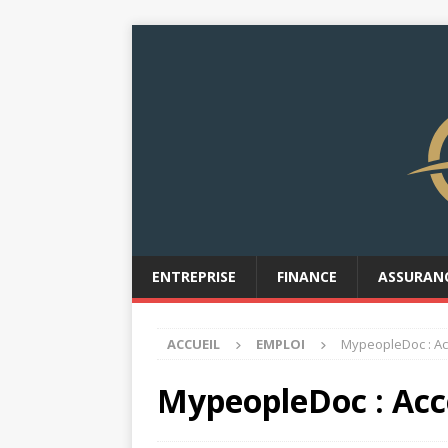
ENTREPRISE
FINANCE
ASSURAN
ACCUEIL
EMPLOI
MypeopleDoc : Ac
MypeopleDoc : Acc