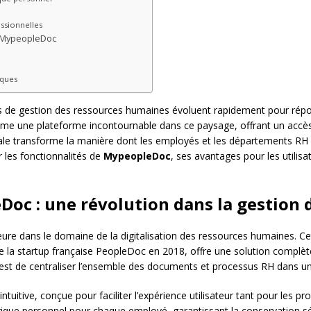
essionnelles
c MypeopleDoc
iques
ons de gestion des ressources humaines évoluent rapidement pour répo
e une plateforme incontournable dans ce paysage, offrant un accès
itale transforme la manière dont les employés et les départements RH i
les fonctionnalités de
MypeopleDoc
, ses avantages pour les utilisa
Doc : une révolution dans la gestion
re dans le domaine de la digitalisation des ressources humaines. C
de la startup française PeopleDoc en 2018, offre une solution compl
est de centraliser l’ensemble des documents et processus RH dans un
ntuitive, conçue pour faciliter l’expérience utilisateur tant pour les p
ique personnel pour chaque employé, garantissant la conservation 