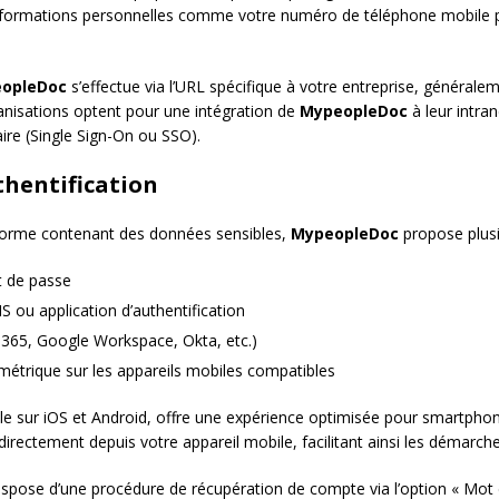
s informations personnelles comme votre numéro de téléphone mobile p
opleDoc
s’effectue via l’URL spécifique à votre entreprise, générale
nisations optent pour une intégration de
MypeopleDoc
à leur intra
ire (Single Sign-On ou SSO).
thentification
eforme contenant des données sensibles,
MypeopleDoc
propose plusi
t de passe
S ou application d’authentification
 365, Google Workspace, Okta, etc.)
ométrique sur les appareils mobiles compatibles
ble sur iOS et Android, offre une expérience optimisée pour smartpho
rectement depuis votre appareil mobile, facilitant ainsi les démarc
spose d’une procédure de récupération de compte via l’option « Mot 