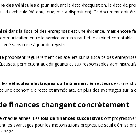
tre des véhicules
à jour, incluant la date d’acquisition, la date de pr
ut du véhicule (détenu, loué, mis à disposition). Ce document doit êt
lisé dans la fiscalité des entreprises est une évidence, mais encore fa
mmunication entre le service administratif et le cabinet comptable : 
 cédé sans mise à jour du registre.
ie
proposent régulièrement des ateliers sur la fiscalité des entreprise
teuses, permettent aux dirigeants et aux responsables administratifs
t les
véhicules électriques ou faiblement émetteurs
est une stra
nte une économie directe et immédiate, en plus des avantages sur l
s de finances changent concrètement
lue chaque année. Les
lois de finances successives
ont progressivem
ant les avantages pour les motorisations propres. Le seuil d’émissions
is 2020.