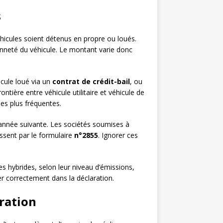
s
éhicules soient détenus en propre ou loués.
enneté du véhicule. Le montant varie donc
icule loué via un
contrat de crédit-bail
, ou
tière entre véhicule utilitaire et véhicule de
les plus fréquentes.
’année suivante. Les sociétés soumises à
assent par le formulaire
n°2855
. Ignorer ces
es hybrides, selon leur niveau d’émissions,
er correctement dans la déclaration.
ration