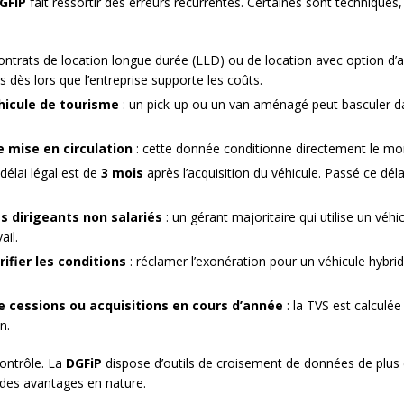
GFiP
fait ressortir des erreurs récurrentes. Certaines sont techniques,
contrats de location longue durée (LLD) ou de location avec option d’
s dès lors que l’entreprise supporte les coûts.
éhicule de tourisme
: un pick-up ou un van aménagé peut basculer da
 mise en circulation
: cette donnée conditionne directement le mont
 délai légal est de
3 mois
après l’acquisition du véhicule. Passé ce dél
es dirigeants non salariés
: un gérant majoritaire qui utilise un véhi
ail.
ifier les conditions
: réclamer l’exonération pour un véhicule hybrid
de cessions ou acquisitions en cours d’année
: la TVS est calculé
n.
ontrôle. La
DGFiP
dispose d’outils de croisement de données de plus
s des avantages en nature.